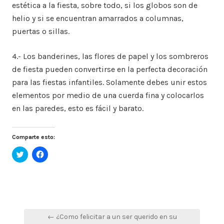
estética a la fiesta, sobre todo, si los globos son de
helio y si se encuentran amarrados a columnas,
puertas o sillas.
4.- Los banderines, las flores de papel y los sombreros
de fiesta pueden convertirse en la perfecta decoración
para las fiestas infantiles. Solamente debes unir estos
elementos por medio de una cuerda fina y colocarlos
en las paredes, esto es fácil y barato.
Comparte esto:
Haz
Haz
clic
clic
para
para
compartir
compartir
en
en
Twitter
Facebook
(Se
(Se
abre
abre
en
en
Navegación
una
una
← ¿Como felicitar a un ser querido en su
ventana
ventana