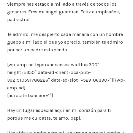
Siempre has estado a mi lado a través de todos los
grosores. Eres mi ángel guardian. Feliz cumpleaños,
padrastro!
Te admiro, me despierto cada mañana con un hombre
guapo a mi lado el que yo aprecio, también te admiro
por ser un padre estupendo.
[wp-amp-ad type=»adsense» width=»300″
height=»350″ data-ad-client=»ca-pub-
3921510591788226″ data-ad-slot=»5291068907″][/wp-
amp-ad]
[adrotate banner=»1″]
Hay un lugar especial aquí en mi corazón para ti
porque me cuidaste, te amo, papi.
Has sido un padre para mí, un amigo para mi madre y