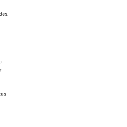
des.
o
r
zas