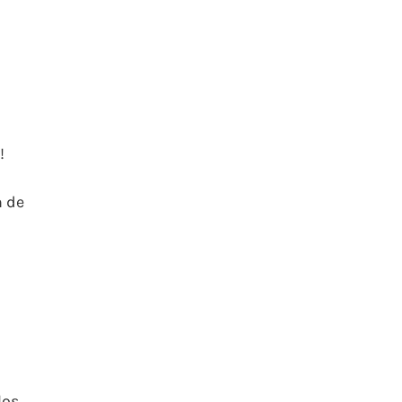
!
n de
los