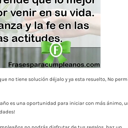
e no tiene solución déjalo y ya esta resuelto, No perm
 año es una oportunidad para iniciar con más ánimo, 
idades!
umpleaños no podrás disfrutar de tus regalos, haz un