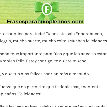
cuenta conmigo para todo! Tu no esta solo.Enhorabuena,
gría, mucha suerte, mucho éxito. ¡Muchas felicidades
rsona muy importante para Dios y que los angeles esta
umplas Feliz. Estoy contigo, te quiero mucho.
y ​​que tus ojos felices sonrían más a menudo.
 fuerza que no permitirá que te doblezcas, mantente
pleaños ¡Felicidades!
eliz, bien, con ánimo, celebra tu cumpleaños a pesar de 