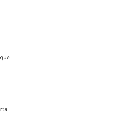
 que
rta