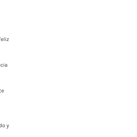
eliz
ncia
te
do y