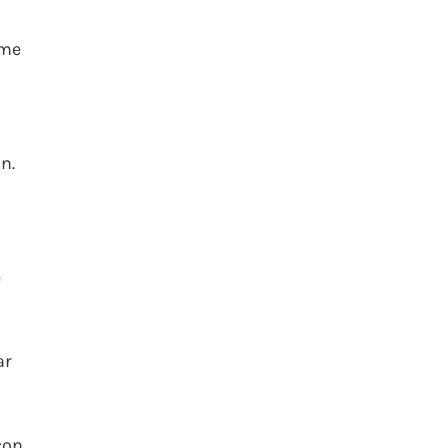
 me
n.
e
ar
con