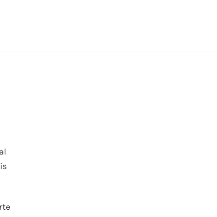
al
is
rte