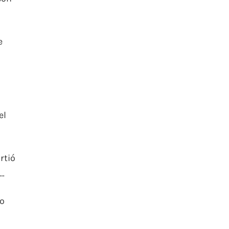
e
el
rtió
 …
eo