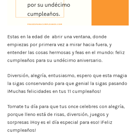
Estas en la edad de abrir una ventana, donde
empiezas por primera vez a mirar hacia fuera, y
entender las cosas hermosas y feas en el mundo: feliz
cumpleaños para su undécimo aniversario.
Diversión, alegría, entusiasmo, espero que esta magia
la sigas conservando para que genial la sigas pasando
¡Muchas felicidades en tus 11 cumpleaños!
Tomate tu día para que tus once celebres con alegría,
porque lleno está de risas, diversión, juegos y
sorpresas ¡Hoy es el día especial para eso! ¡Feliz
cumpleaños!