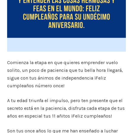
Comienza la etapa en que quieres emprender vuelo
solito, un poco de paciencia que tu bella hora llegará,
sigue con tus ánimos de independencia ¡Feliz
cumpleaños número once!
A tu edad triunfa el impulso, pero ten presente que el
secreto está en la paciencia, disfruta cada etapa de tus
años en especial tus 11 añitos ¡Feliz cumpleaños!
Son tus once años lo que me han enseñado a luchar