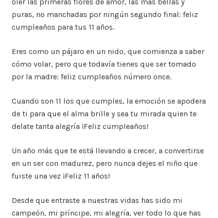
oler las primeras flores de amor, las más bellas y
puras, no manchadas por ningún segundo final: feliz
cumpleaños para tus 11 años.
Eres como un pájaro en un nido, que comienza a saber
cómo volar, pero que todavía tienes que ser tomado
por la madre: feliz cumpleaños número once.
Cuando son 11 los que cumples, la emoción se apodera
de ti para que el alma brille y sea tu mirada quien te
delate tanta alegría ¡Feliz cumpleaños!
Un año más que te está llevando a crecer, a convertirse
en un ser con madurez, pero nunca dejes el niño que
fuiste una vez ¡Feliz 11 años!
Desde que entraste a nuestras vidas has sido mi
campeón, mi príncipe, mi alegría, ver todo lo que has