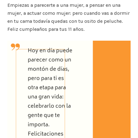
Empiezas a parecerte a una mujer, a pensar en una
mujer, a actuar como mujer: pero cuando vas a dormir
en tu cama todavía quedas con tu osito de peluche.
Feliz cumpleaños para tus 11 años.