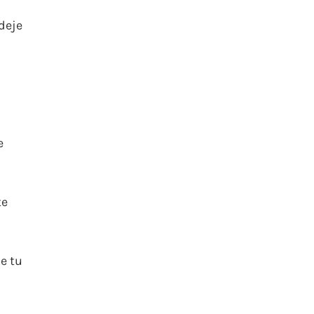
deje
e
te
e tu