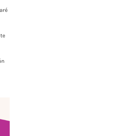
aré
 te
ón