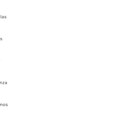
 las
es
r
anza
emos