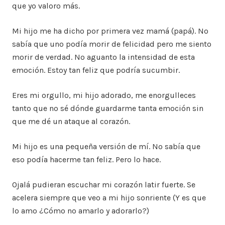
que yo valoro más.
Mi hijo me ha dicho por primera vez mamá (papá). No
sabía que uno podía morir de felicidad pero me siento
morir de verdad. No aguanto la intensidad de esta
emoción. Estoy tan feliz que podría sucumbir.
Eres mi orgullo, mi hijo adorado, me enorgulleces
tanto que no sé dónde guardarme tanta emoción sin
que me dé un ataque al corazón.
Mi hijo es una pequeña versión de mí. No sabía que
eso podía hacerme tan feliz. Pero lo hace.
Ojalá pudieran escuchar mi corazón latir fuerte. Se
acelera siempre que veo a mi hijo sonriente (Y es que
lo amo ¿Cómo no amarlo y adorarlo?)