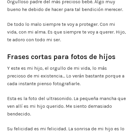
Orgulloso padre del más precioso bebé. Algo muy
bueno he debido de hacer para tal bendición merecer.
De todo lo malo siempre te voy a proteger. Con mi
vida, con mi alma. Es que siempre te voy a querer. Hijo,
te adoro con todo mi ser.
Frases cortas para fotos de hijos
Y este es mi hijo, el orgullo de mi vida, lo más
precioso de mi existencia… Lo verán bastante porque a
cada instante pienso fotografiarle.
Esta es la foto del ultrasonido. La pequeña mancha que
ven allí es mi hijo querido. Me siento demasiado
bendecido.
Su felicidad es mi felicidad. La sonrisa de mi hijo es lo