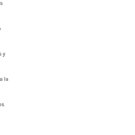
os
n
s y
a la
os