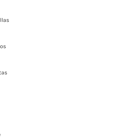
llas
mos
tas
e