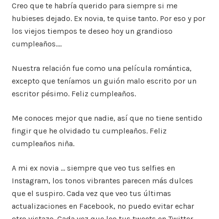
Creo que te habría querido para siempre si me
hubieses dejado. Ex novia, te quise tanto. Por eso y por
los viejos tiempos te deseo hoy un grandioso
cumpleaños….
Nuestra relación fue como una película romántica,
excepto que teníamos un guión malo escrito por un
escritor pésimo. Feliz cumpleaños.
Me conoces mejor que nadie, así que no tiene sentido
fingir que he olvidado tu cumpleaños. Feliz
cumpleaños niña.
A mi ex novia … siempre que veo tus selfies en
Instagram, los tonos vibrantes parecen más dulces
que el suspiro. Cada vez que veo tus últimas
actualizaciones en Facebook, no puedo evitar echar
otro vistazo. Cada vez que leo tus tweets en Twitter,