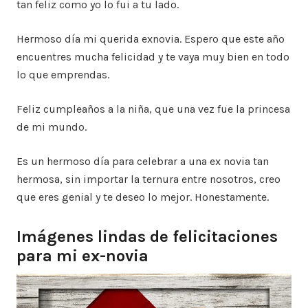
tan feliz como yo lo fui a tu lado.
Hermoso día mi querida exnovia. Espero que este año
encuentres mucha felicidad y te vaya muy bien en todo
lo que emprendas.
Feliz cumpleaños a la niña, que una vez fue la princesa
de mi mundo.
Es un hermoso día para celebrar a una ex novia tan
hermosa, sin importar la ternura entre nosotros, creo
que eres genial y te deseo lo mejor. Honestamente.
Imágenes lindas de felicitaciones
para mi ex-novia