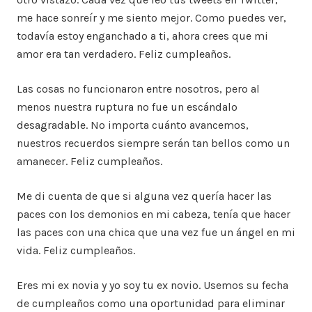
me hace sonreír y me siento mejor. Como puedes ver,
todavía estoy enganchado a ti, ahora crees que mi
amor era tan verdadero. Feliz cumpleaños.
Las cosas no funcionaron entre nosotros, pero al
menos nuestra ruptura no fue un escándalo
desagradable. No importa cuánto avancemos,
nuestros recuerdos siempre serán tan bellos como un
amanecer. Feliz cumpleaños.
Me di cuenta de que si alguna vez quería hacer las
paces con los demonios en mi cabeza, tenía que hacer
las paces con una chica que una vez fue un ángel en mi
vida. Feliz cumpleaños.
Eres mi ex novia y yo soy tu ex novio. Usemos su fecha
de cumpleaños como una oportunidad para eliminar