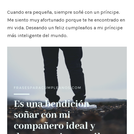
Cuando era pequeña, siempre soñé con un príncipe.
Me siento muy afortunado porque te he encontrado en
mi vida. Deseando un feliz cumpleaños a mi príncipe
más inteligente del mundo.