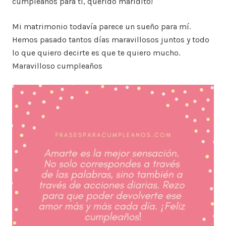
cumpleaños para ti, querido maridito!
Mi matrimonio todavía parece un sueño para mí.
Hemos pasado tantos días maravillosos juntos y todo
lo que quiero decirte es que te quiero mucho.
Maravilloso cumpleaños