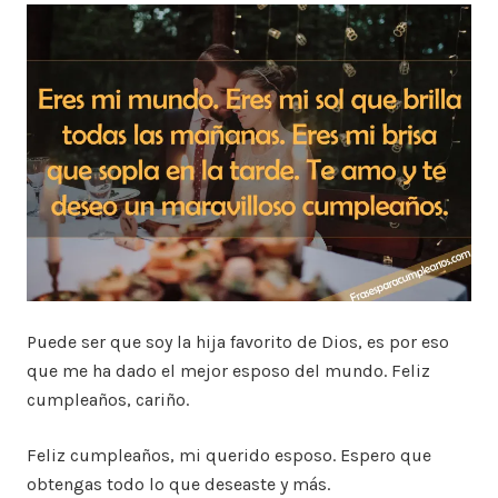
Puede ser que soy la hija favorito de Dios, es por eso
que me ha dado el mejor esposo del mundo. Feliz
cumpleaños, cariño.
Feliz cumpleaños, mi querido esposo. Espero que
obtengas todo lo que deseaste y más.