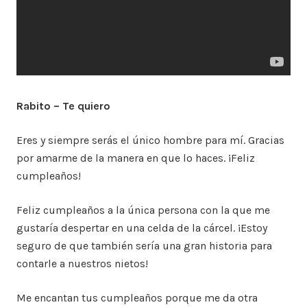
Rabito – Te quiero
Eres y siempre serás el único hombre para mí. Gracias
por amarme de la manera en que lo haces. ¡Feliz
cumpleaños!
Feliz cumpleaños a la única persona con la que me
gustaría despertar en una celda de la cárcel. ¡Estoy
seguro de que también sería una gran historia para
contarle a nuestros nietos!
Me encantan tus cumpleaños porque me da otra