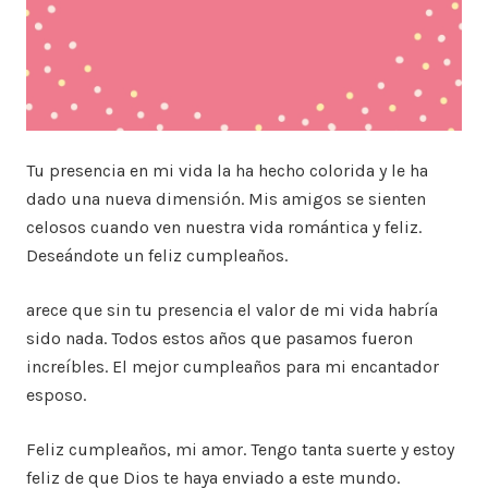
Tu presencia en mi vida la ha hecho colorida y le ha
dado una nueva dimensión. Mis amigos se sienten
celosos cuando ven nuestra vida romántica y feliz.
Deseándote un feliz cumpleaños.
arece que sin tu presencia el valor de mi vida habría
sido nada. Todos estos años que pasamos fueron
increíbles. El mejor cumpleaños para mi encantador
esposo.
Feliz cumpleaños, mi amor. Tengo tanta suerte y estoy
feliz de que Dios te haya enviado a este mundo.