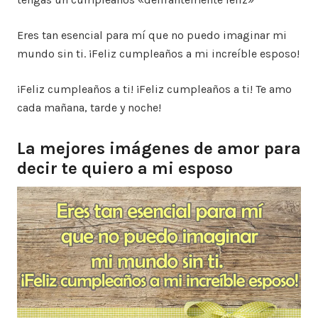
Eres tan esencial para mí que no puedo imaginar mi
mundo sin ti. ¡Feliz cumpleaños a mi increíble esposo!
¡Feliz cumpleaños a ti! ¡Feliz cumpleaños a ti! Te amo
cada mañana, tarde y noche!
La mejores imágenes de amor para
decir te quiero a mi esposo