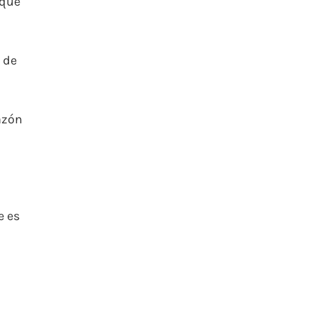
 que
 de
azón
e es