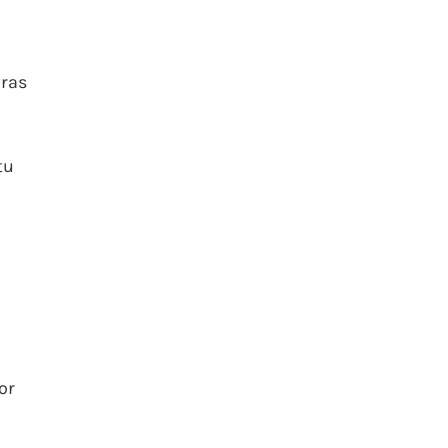
bras
tu
or