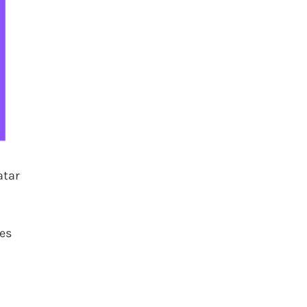
atar
es