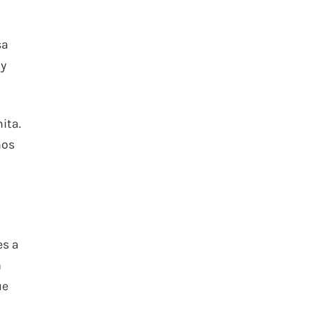
sa
 y
ita.
mos
es a
a
ue