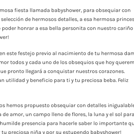
rmosa fiesta llamada babyshower, para obsequiar con
 selección de hermosos detalles, a esa hermosa prince
ro poder honrar a esa bella personita con nuestro cariño
wer!
n este festejo previo al nacimiento de tu hermosa dam
mor todos y cada uno de los obsequios que hoy quere
que pronto llegará a conquistar nuestros corazones.
utilidad y beneficio para ti y tu preciosa beba. Feliz
s hemos propuesto obsequiar con detalles inigualabl
e amor, un campo lleno de flores, la luna y el sol par
 humilde presencia para hacerle saber lo importante q
or tu preciosa niña y por su estupendo babyshower!