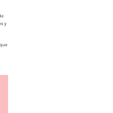
de
s y
 que