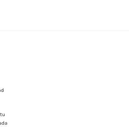
ad
 tu
cada