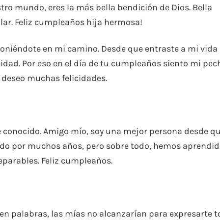
stro mundo, eres la más bella bendición de Dios. Bella
llar. Feliz cumpleaños hija hermosa!
oniéndote en mi camino. Desde que entraste a mi vida 
icidad. Por eso en el día de tu cumpleaños siento mi pec
te deseo muchas felicidades.
ese conocido. Amigo mío, soy una mejor persona desde q
rado por muchos años, pero sobre todo, hemos aprendid
separables. Feliz cumpleaños.
 en palabras, las mías no alcanzarían para expresarte 