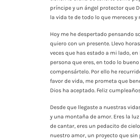
príncipe y un ángel protector que
la vida te de todo lo que mereces
Hoy me he despertado pensando sol
quiero con un presente. Llevo hora
veces que has estado a mi lado, en 
persona que eres, en todo lo bueno
compensártelo. Por ello he recurri
favor de vida, me prometa que bend
Dios ha aceptado. Feliz cumpleaño
Desde que llegaste a nuestras vidas
y una montaña de amor. Eres la lu
de cantar, eres un pedacito de cielo
nuestro amor, un proyecto que sin 