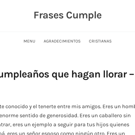
Frases Cumple
MENU
AGRADECIMIENTOS
CRISTIANAS
cumpleaños que hagan llorar –
rte conocido y el tenerte entre mis amigos. Eres un hom
 enorme sentido de generosidad. Eres un caballero sin
trar, eres un ejemplo a seguir para tus hijos quienes
pá, eres un señor esposo como ningún otro. Eres un