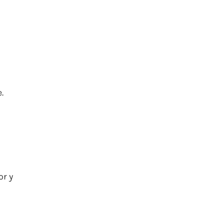
.
or y