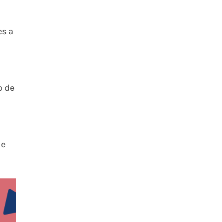
es a
o de
de