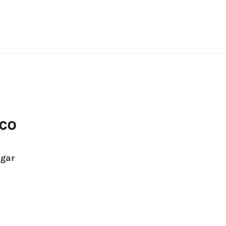
co
egar