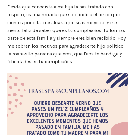
Desde que conociste a mi hija la has tratado con
respeto, es una mirada que solo indica el amor que
sientes por ella, me alegra que seas mi yerno y me
siento feliz de saber que es tu cumpleaños, tu formas
parte de esta familia y siempre eres bien recibido. Hoy
me sobran los motivos para agradecerte hijo político
la maravillo persona que eres, que Dios te bendiga y
felicidades en tu cumpleaños.