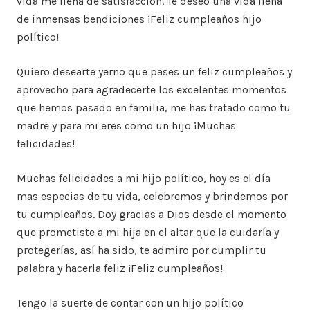
vida me llena de satisfacción. Te deseo una vida llena
de inmensas bendiciones ¡Feliz cumpleaños hijo
político!
Quiero desearte yerno que pases un feliz cumpleaños y
aprovecho para agradecerte los excelentes momentos
que hemos pasado en familia, me has tratado como tu
madre y para mi eres como un hijo ¡Muchas
felicidades!
Muchas felicidades a mi hijo político, hoy es el día
mas especias de tu vida, celebremos y brindemos por
tu cumpleaños. Doy gracias a Dios desde el momento
que prometiste a mi hija en el altar que la cuidaría y
protegerías, así ha sido, te admiro por cumplir tu
palabra y hacerla feliz ¡Feliz cumpleaños!
Tengo la suerte de contar con un hijo político