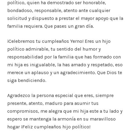
político, quien ha demostrado ser honorable,
bondadoso, responsable, atento ante cualquier
solicitud y dispuesto a prestar el mayor apoyo que la
familia requiera. Que pases un gran día.
¡Celebremos tu cumpleaños Yerno! Eres un hijo
político admirable, tu sentido del humor y
responsabilidad por la familia que has formado con
mi hija es inigualable, la has amado y respetado, eso
merece un aplauso y un agradecimiento. Que Dios te
siga bendiciendo.
Agradezco la persona especial que eres, siempre
presente, atento, maduro para asumir tus
compromisos, me alegra que mi hija este a tu lado y
espero se mantenga la armonía en su maravilloso
hogar ¡Feliz cumpleaños hijo político!