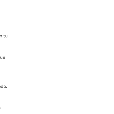
n tu
que
edo.
a