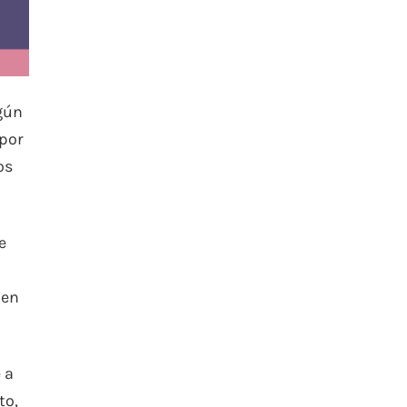
ngún
 por
os
e
 en
 a
to,