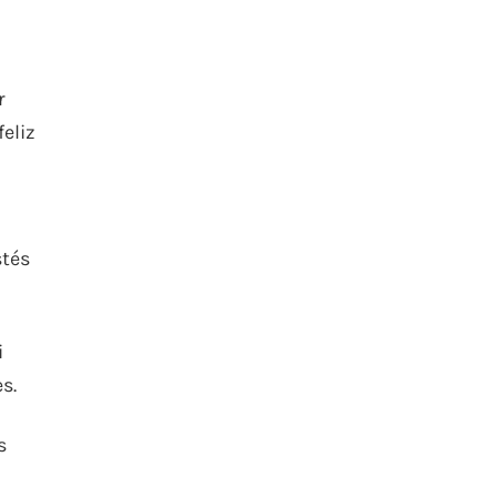
r
feliz
stés
i
s.
s