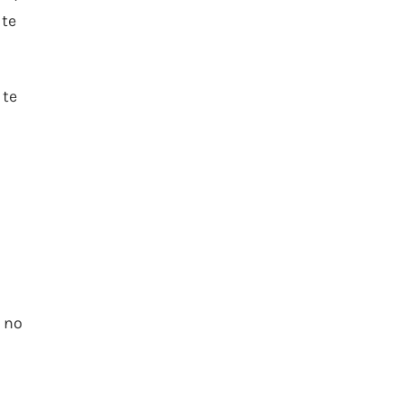
 te
 te
, no