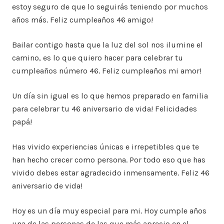
estoy seguro de que lo seguirás teniendo por muchos
años más. Feliz cumpleaños 46 amigo!
Bailar contigo hasta que la luz del sol nos ilumine el
camino, es lo que quiero hacer para celebrar tu
cumpleaños número 46. Feliz cumpleaños mi amor!
Un día sin igual es lo que hemos preparado en familia
para celebrar tu 46 aniversario de vida! Felicidades
papá!
Has vivido experiencias únicas e irrepetibles que te
han hecho crecer como persona. Por todo eso que has
vivido debes estar agradecido inmensamente. Feliz 46
aniversario de vida!
Hoy es un día muy especial para mi. Hoy cumple años
una de las personas de las que más aprecio en el