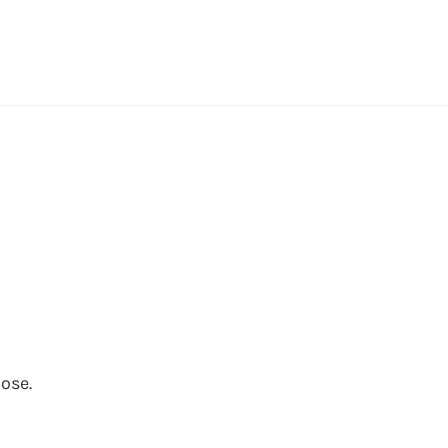
–
ose.