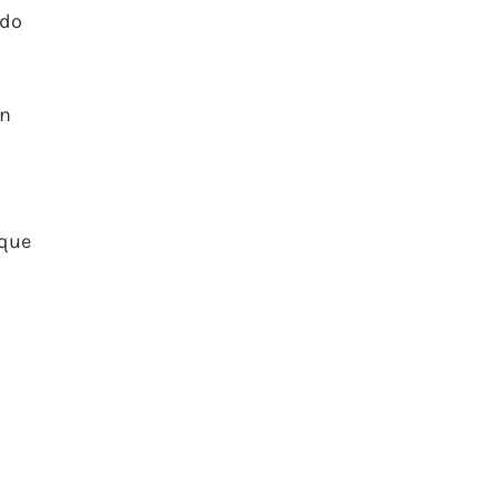
ndo
un
 que