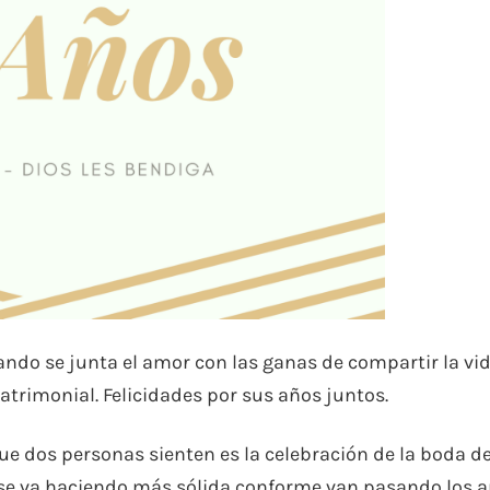
ndo se junta el amor con las ganas de compartir la vid
matrimonial. Felicidades por sus años juntos.
e dos personas sienten es la celebración de la boda d
a se va haciendo más sólida conforme van pasando los a