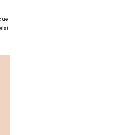
 que
ela!