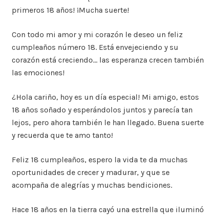
primeros 18 años! ¡Mucha suerte!
Con todo mi amor y mi corazón le deseo un feliz
cumpleaños número 18. Está envejeciendo y su
corazón está creciendo… las esperanza crecen también
las emociones!
¿Hola cariño, hoy es un día especial! Mi amigo, estos
18 años soñado y esperándolos juntos y parecía tan
lejos, pero ahora también le han llegado. Buena suerte
y recuerda que te amo tanto!
Feliz 18 cumpleaños, espero la vida te da muchas
oportunidades de crecer y madurar, y que se
acompaña de alegrías y muchas bendiciones.
Hace 18 años en la tierra cayó una estrella que iluminó