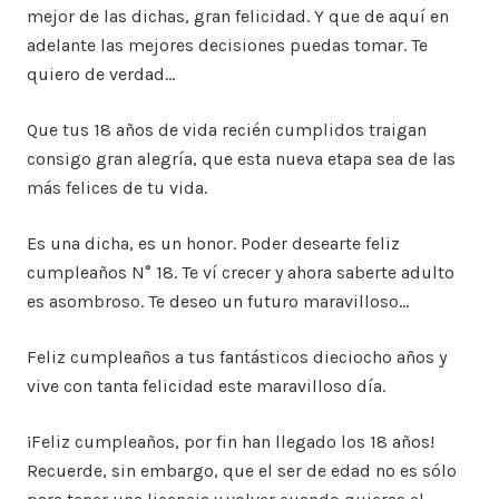
mejor de las dichas, gran felicidad. Y que de aquí en
adelante las mejores decisiones puedas tomar. Te
quiero de verdad…
Que tus 18 años de vida recién cumplidos traigan
consigo gran alegría, que esta nueva etapa sea de las
más felices de tu vida.
Es una dicha, es un honor. Poder desearte feliz
cumpleaños N° 18. Te ví crecer y ahora saberte adulto
es asombroso. Te deseo un futuro maravilloso…
Feliz cumpleaños a tus fantásticos dieciocho años y
vive con tanta felicidad este maravilloso día.
¡Feliz cumpleaños, por fin han llegado los 18 años!
Recuerde, sin embargo, que el ser de edad no es sólo