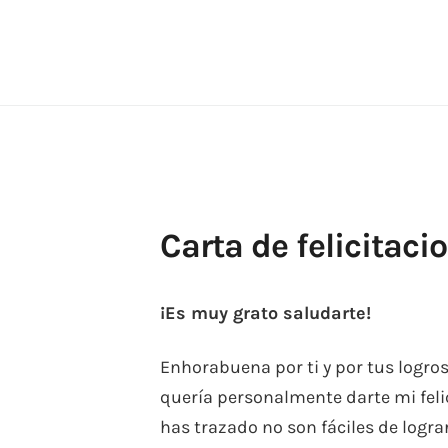
Skip
to
content
Carta de felicitaci
¡Es muy grato saludarte!
Enhorabuena por ti y por tus logro
quería personalmente darte mi felici
has trazado no son fáciles de logra