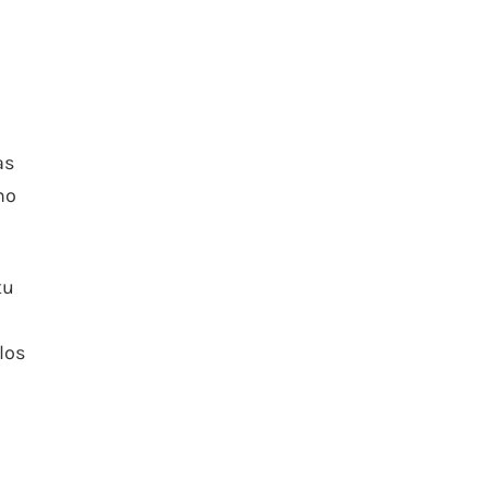
as
no
tu
los